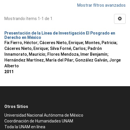
Mostrar filtros avanzados
Mostrando ítems 1-1 de 1
Presentación de la Línea de Investigación El Posgrado en
Derecho en México
Fix Fierro, Héctor
;
Cáceres Nieto, Enrique
;
Montes, Patricia
;
Cáceres Nieto, Enrique
;
Silva Forné, Carlos
;
Padrón
Innamorato, Mauricio
;
Flores Mendoza, Imer Benjamín
;
Hernández Martínez, María del Pilar
;
González Galván, Jorge
Alberto
2011
Otros Sitios
Universidad Nacional Autónoma de México
Coordinación de Humanidades UNAM
Toda la UNAM en línea