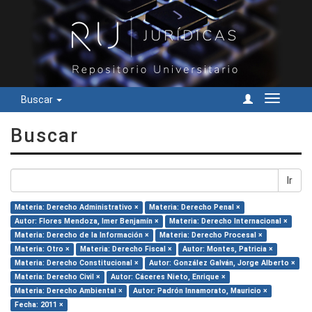
Buscar
Cambiar
navegac
Buscar
Ir
Materia: Derecho Administrativo ×
Materia: Derecho Penal ×
Autor: Flores Mendoza, Imer Benjamín ×
Materia: Derecho Internacional ×
Materia: Derecho de la Información ×
Materia: Derecho Procesal ×
Materia: Otro ×
Materia: Derecho Fiscal ×
Autor: Montes, Patricia ×
Materia: Derecho Constitucional ×
Autor: González Galván, Jorge Alberto ×
Materia: Derecho Civil ×
Autor: Cáceres Nieto, Enrique ×
Materia: Derecho Ambiental ×
Autor: Padrón Innamorato, Mauricio ×
Fecha: 2011 ×