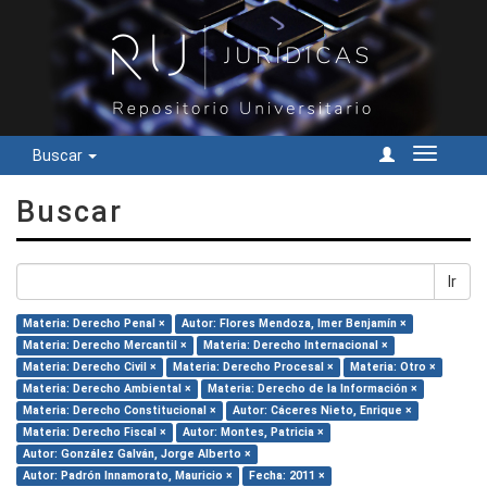
Buscar
Cambiar
navegac
Buscar
Ir
Materia: Derecho Penal ×
Autor: Flores Mendoza, Imer Benjamín ×
Materia: Derecho Mercantil ×
Materia: Derecho Internacional ×
Materia: Derecho Civil ×
Materia: Derecho Procesal ×
Materia: Otro ×
Materia: Derecho Ambiental ×
Materia: Derecho de la Información ×
Materia: Derecho Constitucional ×
Autor: Cáceres Nieto, Enrique ×
Materia: Derecho Fiscal ×
Autor: Montes, Patricia ×
Autor: González Galván, Jorge Alberto ×
Autor: Padrón Innamorato, Mauricio ×
Fecha: 2011 ×