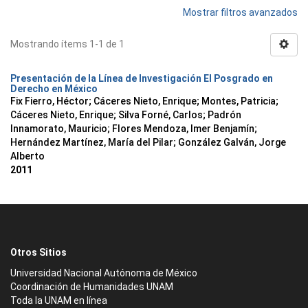
Mostrar filtros avanzados
Mostrando ítems 1-1 de 1
Presentación de la Línea de Investigación El Posgrado en
Derecho en México
Fix Fierro, Héctor
;
Cáceres Nieto, Enrique
;
Montes, Patricia
;
Cáceres Nieto, Enrique
;
Silva Forné, Carlos
;
Padrón
Innamorato, Mauricio
;
Flores Mendoza, Imer Benjamín
;
Hernández Martínez, María del Pilar
;
González Galván, Jorge
Alberto
2011
Otros Sitios
Universidad Nacional Autónoma de México
Coordinación de Humanidades UNAM
Toda la UNAM en línea