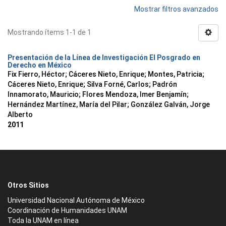
Mostrar filtros avanzados
Mostrando ítems 1-1 de 1
Presentación de la Línea de Investigación El Posgrado en
Derecho en México
Fix Fierro, Héctor
;
Cáceres Nieto, Enrique
;
Montes, Patricia
;
Cáceres Nieto, Enrique
;
Silva Forné, Carlos
;
Padrón
Innamorato, Mauricio
;
Flores Mendoza, Imer Benjamín
;
Hernández Martínez, María del Pilar
;
González Galván, Jorge
Alberto
2011
Otros Sitios
Universidad Nacional Autónoma de México
Coordinación de Humanidades UNAM
Toda la UNAM en línea