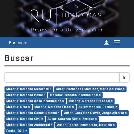
Buscar
Cambiar
navegac
Buscar
Ir
Materia: Derecho Mercantil ×
Autor: Hernández Martínez, María del Pilar ×
Materia: Derecho Penal ×
Materia: Derecho Internacional ×
Materia: Derecho de la Información ×
Materia: Derecho Procesal ×
Materia: Otro ×
Materia: Derecho Fiscal ×
Autor: Montes, Patricia ×
Materia: Derecho Constitucional ×
Autor: González Galván, Jorge Alberto ×
Materia: Derecho Civil ×
Autor: Cáceres Nieto, Enrique ×
Materia: Derecho Ambiental ×
Autor: Padrón Innamorato, Mauricio ×
Fecha: 2011 ×