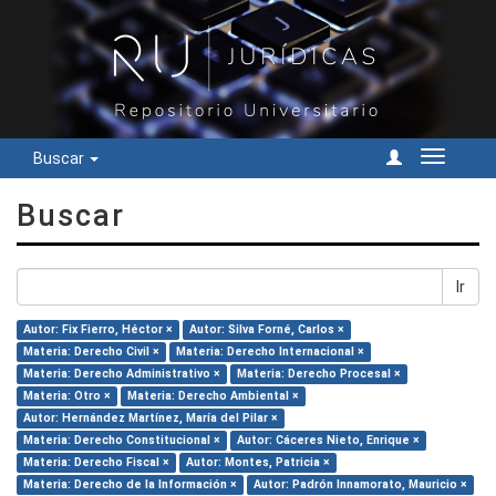
Buscar
Cambiar
navegac
Buscar
Ir
Autor: Fix Fierro, Héctor ×
Autor: Silva Forné, Carlos ×
Materia: Derecho Civil ×
Materia: Derecho Internacional ×
Materia: Derecho Administrativo ×
Materia: Derecho Procesal ×
Materia: Otro ×
Materia: Derecho Ambiental ×
Autor: Hernández Martínez, María del Pilar ×
Materia: Derecho Constitucional ×
Autor: Cáceres Nieto, Enrique ×
Materia: Derecho Fiscal ×
Autor: Montes, Patricia ×
Materia: Derecho de la Información ×
Autor: Padrón Innamorato, Mauricio ×