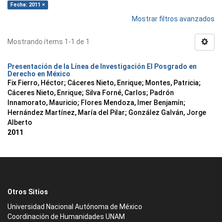
Fecha: 2011 ×
Mostrar filtros avanzados
Mostrando ítems 1-1 de 1
Presentación de la Línea de Investigación El Posgrado en
Derecho en México
Fix Fierro, Héctor
;
Cáceres Nieto, Enrique
;
Montes, Patricia
;
Cáceres Nieto, Enrique
;
Silva Forné, Carlos
;
Padrón
Innamorato, Mauricio
;
Flores Mendoza, Imer Benjamín
;
Hernández Martínez, María del Pilar
;
González Galván, Jorge
Alberto
2011
Otros Sitios
Universidad Nacional Autónoma de México
Coordinación de Humanidades UNAM