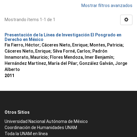
Mostrar filtros avanzados
Mostrando ítems 1-1 de 1
Presentación de la Línea de Investigación El Posgrado en
Derecho en México
Fix Fierro, Héctor
;
Cáceres Nieto, Enrique
;
Montes, Patricia
;
Cáceres Nieto, Enrique
;
Silva Forné, Carlos
;
Padrón
Innamorato, Mauricio
;
Flores Mendoza, Imer Benjamín
;
Hernández Martínez, María del Pilar
;
González Galván, Jorge
Alberto
2011
Otros Sitios
Universidad Nacional Autónoma de México
Coordinación de Humanidades UNAM
Toda la UNAM en línea