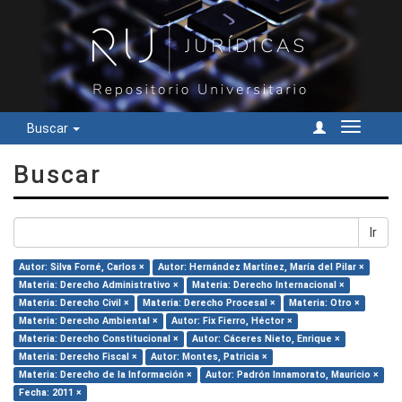
Buscar
Cambiar
navegac
Buscar
Ir
Autor: Silva Forné, Carlos ×
Autor: Hernández Martínez, María del Pilar ×
Materia: Derecho Administrativo ×
Materia: Derecho Internacional ×
Materia: Derecho Civil ×
Materia: Derecho Procesal ×
Materia: Otro ×
Materia: Derecho Ambiental ×
Autor: Fix Fierro, Héctor ×
Materia: Derecho Constitucional ×
Autor: Cáceres Nieto, Enrique ×
Materia: Derecho Fiscal ×
Autor: Montes, Patricia ×
Materia: Derecho de la Información ×
Autor: Padrón Innamorato, Mauricio ×
Fecha: 2011 ×