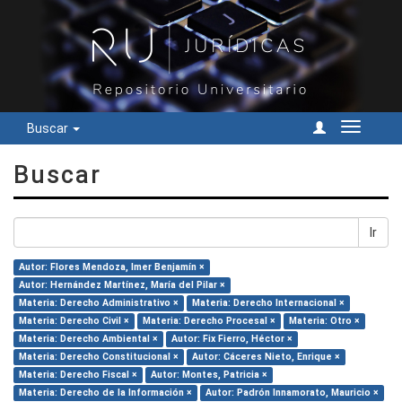
Buscar
Cambiar
navegac
Buscar
Ir
Autor: Flores Mendoza, Imer Benjamín ×
Autor: Hernández Martínez, María del Pilar ×
Materia: Derecho Administrativo ×
Materia: Derecho Internacional ×
Materia: Derecho Civil ×
Materia: Derecho Procesal ×
Materia: Otro ×
Materia: Derecho Ambiental ×
Autor: Fix Fierro, Héctor ×
Materia: Derecho Constitucional ×
Autor: Cáceres Nieto, Enrique ×
Materia: Derecho Fiscal ×
Autor: Montes, Patricia ×
Materia: Derecho de la Información ×
Autor: Padrón Innamorato, Mauricio ×