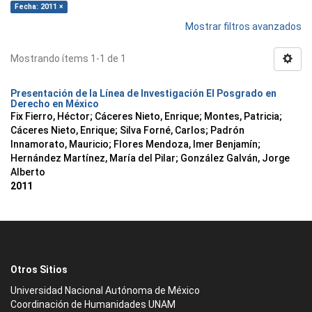
Fecha: 2011 ×
Mostrar filtros avanzados
Mostrando ítems 1-1 de 1
Presentación de la Línea de Investigación El Posgrado en
Derecho en México
Fix Fierro, Héctor
;
Cáceres Nieto, Enrique
;
Montes, Patricia
;
Cáceres Nieto, Enrique
;
Silva Forné, Carlos
;
Padrón
Innamorato, Mauricio
;
Flores Mendoza, Imer Benjamín
;
Hernández Martínez, María del Pilar
;
González Galván, Jorge
Alberto
2011
Otros Sitios
Universidad Nacional Autónoma de México
Coordinación de Humanidades UNAM