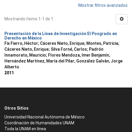
Mostrar filtros avanzados
Mostrando ítems 1-1 de 1
Presentación de la Línea de Investigación El Posgrado en
Derecho en México
Fix Fierro, Héctor
;
Cáceres Nieto, Enrique
;
Montes, Patricia
;
Cáceres Nieto, Enrique
;
Silva Forné, Carlos
;
Padrón
Innamorato, Mauricio
;
Flores Mendoza, Imer Benjamín
;
Hernández Martínez, María del Pilar
;
González Galván, Jorge
Alberto
2011
Otros Sitios
Universidad Nacional Autónoma de México
Coordinación de Humanidades UNAM
Toda la UNAM en línea