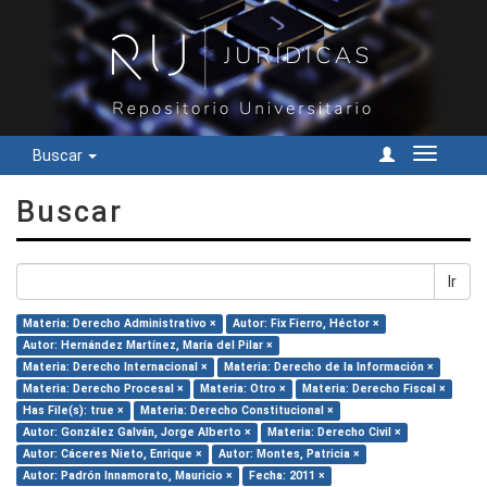
Buscar
Cambiar
navegac
Buscar
Ir
Materia: Derecho Administrativo ×
Autor: Fix Fierro, Héctor ×
Autor: Hernández Martínez, María del Pilar ×
Materia: Derecho Internacional ×
Materia: Derecho de la Información ×
Materia: Derecho Procesal ×
Materia: Otro ×
Materia: Derecho Fiscal ×
Has File(s): true ×
Materia: Derecho Constitucional ×
Autor: González Galván, Jorge Alberto ×
Materia: Derecho Civil ×
Autor: Cáceres Nieto, Enrique ×
Autor: Montes, Patricia ×
Autor: Padrón Innamorato, Mauricio ×
Fecha: 2011 ×