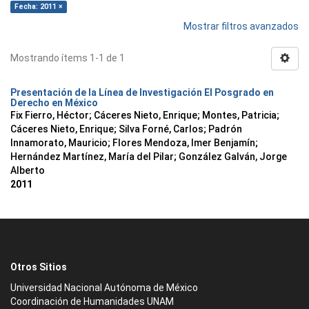
Fecha: 2011 ×
Mostrar filtros avanzados
Mostrando ítems 1-1 de 1
Presentación de la Línea de Investigación El Posgrado en
Derecho en México
Fix Fierro, Héctor
;
Cáceres Nieto, Enrique
;
Montes, Patricia
;
Cáceres Nieto, Enrique
;
Silva Forné, Carlos
;
Padrón
Innamorato, Mauricio
;
Flores Mendoza, Imer Benjamín
;
Hernández Martínez, María del Pilar
;
González Galván, Jorge
Alberto
2011
Otros Sitios
Universidad Nacional Autónoma de México
Coordinación de Humanidades UNAM