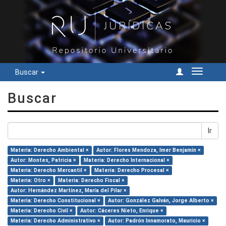
Buscar
Cambiar
navegac
Buscar
Ir
Materia: Derecho Ambiental ×
Autor: Flores Mendoza, Imer Benjamín ×
Autor: Montes, Patricia ×
Materia: Derecho Internacional ×
Materia: Derecho Mercantil ×
Materia: Derecho Procesal ×
Materia: Otro ×
Materia: Derecho Fiscal ×
Autor: Hernández Martínez, María del Pilar ×
Materia: Derecho Constitucional ×
Autor: González Galván, Jorge Alberto ×
Materia: Derecho Civil ×
Autor: Cáceres Nieto, Enrique ×
Materia: Derecho Administrativo ×
Autor: Padrón Innamorato, Mauricio ×