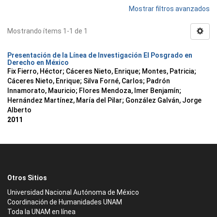
Mostrar filtros avanzados
Mostrando ítems 1-1 de 1
Presentación de la Línea de Investigación El Posgrado en
Derecho en México
Fix Fierro, Héctor
;
Cáceres Nieto, Enrique
;
Montes, Patricia
;
Cáceres Nieto, Enrique
;
Silva Forné, Carlos
;
Padrón
Innamorato, Mauricio
;
Flores Mendoza, Imer Benjamín
;
Hernández Martínez, María del Pilar
;
González Galván, Jorge
Alberto
2011
Otros Sitios
Universidad Nacional Autónoma de México
Coordinación de Humanidades UNAM
Toda la UNAM en línea