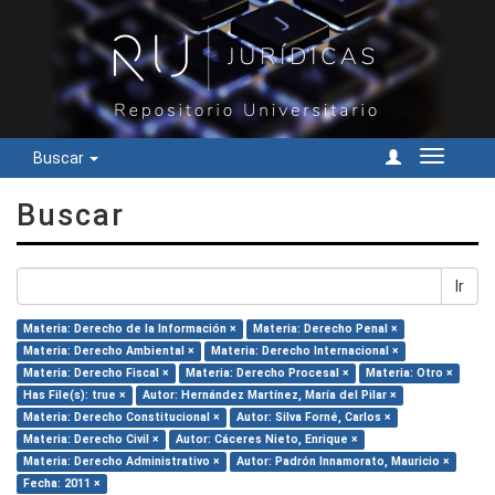
Buscar
Cambiar
navegac
Buscar
Ir
Materia: Derecho de la Información ×
Materia: Derecho Penal ×
Materia: Derecho Ambiental ×
Materia: Derecho Internacional ×
Materia: Derecho Fiscal ×
Materia: Derecho Procesal ×
Materia: Otro ×
Has File(s): true ×
Autor: Hernández Martínez, María del Pilar ×
Materia: Derecho Constitucional ×
Autor: Silva Forné, Carlos ×
Materia: Derecho Civil ×
Autor: Cáceres Nieto, Enrique ×
Materia: Derecho Administrativo ×
Autor: Padrón Innamorato, Mauricio ×
Fecha: 2011 ×