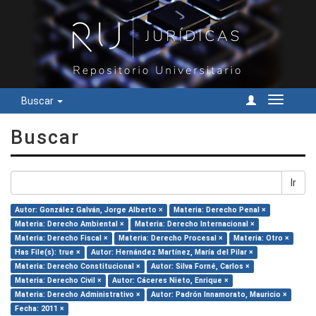
Buscar
Cambiar
navegac
Buscar
Ir
Autor: González Galván, Jorge Alberto ×
Materia: Derecho Penal ×
Materia: Derecho Ambiental ×
Materia: Derecho Internacional ×
Materia: Derecho Fiscal ×
Materia: Derecho Procesal ×
Materia: Otro ×
Has File(s): true ×
Autor: Hernández Martínez, María del Pilar ×
Materia: Derecho Constitucional ×
Autor: Silva Forné, Carlos ×
Materia: Derecho Civil ×
Autor: Cáceres Nieto, Enrique ×
Materia: Derecho Administrativo ×
Autor: Padrón Innamorato, Mauricio ×
Fecha: 2011 ×