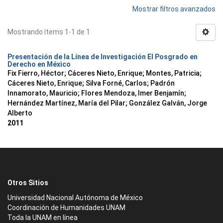
Mostrar filtros avanzados
Mostrando ítems 1-1 de 1
Presentación de la Línea de Investigación El Posgrado en
Derecho en México
Fix Fierro, Héctor
;
Cáceres Nieto, Enrique
;
Montes, Patricia
;
Cáceres Nieto, Enrique
;
Silva Forné, Carlos
;
Padrón
Innamorato, Mauricio
;
Flores Mendoza, Imer Benjamín
;
Hernández Martínez, María del Pilar
;
González Galván, Jorge
Alberto
2011
Otros Sitios
Universidad Nacional Autónoma de México
Coordinación de Humanidades UNAM
Toda la UNAM en línea