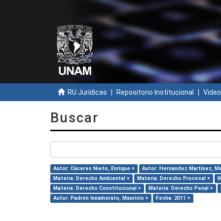
RU Jurídicas
Repositorio Institucional
Video
Buscar
Autor: Cáceres Nieto, Enrique ×
Autor: Hernández Martínez, Mar
Materia: Derecho Ambiental ×
Materia: Derecho Procesal ×
M
Materia: Derecho Constitucional ×
Materia: Derecho Penal ×
Autor: Padrón Innamorato, Mauricio ×
Fecha: 2011 ×