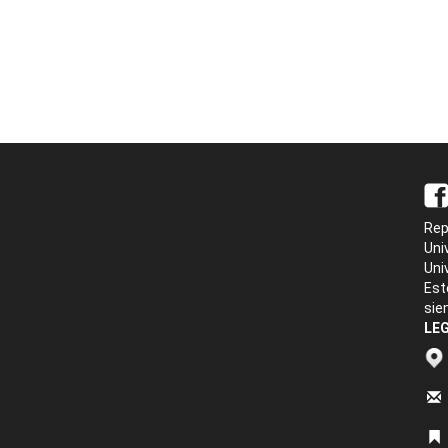
Rep
Uni
Uni
Est
sie
LEG