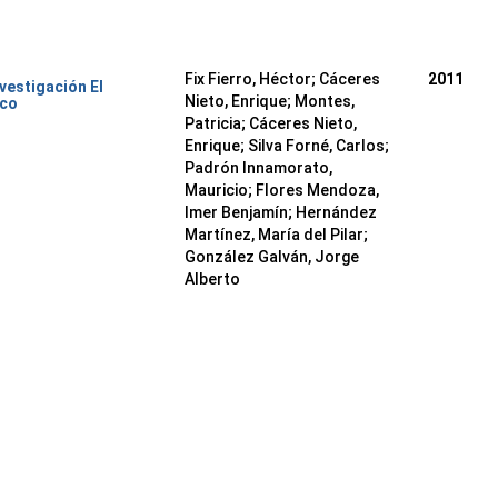
Fix Fierro, Héctor
;
Cáceres
2011
nvestigación El
Nieto, Enrique
;
Montes,
ico
Patricia
;
Cáceres Nieto,
Enrique
;
Silva Forné, Carlos
;
Padrón Innamorato,
Mauricio
;
Flores Mendoza,
Imer Benjamín
;
Hernández
Martínez, María del Pilar
;
González Galván, Jorge
Alberto