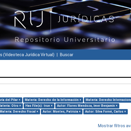
s (Videoteca Jurídica Virtual)
Buscar
ía del Pilar ×
Materia: Derecho de la Información ×
Materia: Derecho Internaciona
ateria: Otro ×
Has File(s): true ×
Autor: Flores Mendoza, Imer Benjamín ×
Materia: Derecho Fiscal ×
Autor: Montes, Patricia ×
Autor: Silva Forné, Carlos ×
Mostrar filtros 