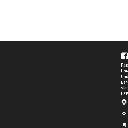
Rep
Uni
Uni
Est
sie
LEG