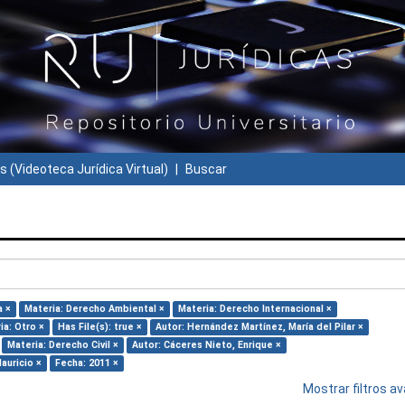
s (Videoteca Jurídica Virtual)
Buscar
a ×
Materia: Derecho Ambiental ×
Materia: Derecho Internacional ×
ia: Otro ×
Has File(s): true ×
Autor: Hernández Martínez, María del Pilar ×
Materia: Derecho Civil ×
Autor: Cáceres Nieto, Enrique ×
auricio ×
Fecha: 2011 ×
Mostrar filtros 