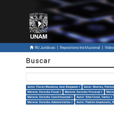
RU Jurídicas
Repositorio Institucional
Video
Buscar
Autor: Flores Mendoza, Imer Benjamín ×
Autor: Montes, Patrici
Materia: Derecho Fiscal ×
Materia: Derecho Procesal ×
Mater
Materia: Derecho Constitucional ×
Autor: Silva Forné, Carlos ×
Materia: Derecho Administrativo ×
Autor: Padrón Innamorato, M