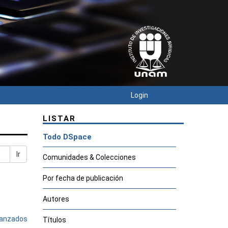
Login
LISTAR
Todo DSpace
Ir
Comunidades & Colecciones
Por fecha de publicación
Autores
avanzados
Títulos