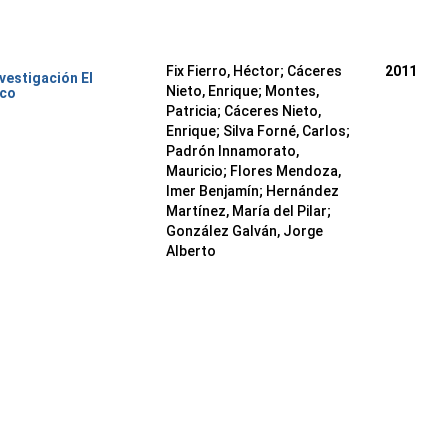
Fix Fierro, Héctor
;
Cáceres
2011
nvestigación El
Nieto, Enrique
;
Montes,
ico
Patricia
;
Cáceres Nieto,
Enrique
;
Silva Forné, Carlos
;
Padrón Innamorato,
Mauricio
;
Flores Mendoza,
Imer Benjamín
;
Hernández
Martínez, María del Pilar
;
González Galván, Jorge
Alberto