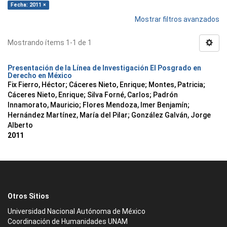
Fecha: 2011 ×
Mostrar filtros avanzados
Mostrando ítems 1-1 de 1
Presentación de la Línea de Investigación El Posgrado en
Derecho en México
Fix Fierro, Héctor
;
Cáceres Nieto, Enrique
;
Montes, Patricia
;
Cáceres Nieto, Enrique
;
Silva Forné, Carlos
;
Padrón
Innamorato, Mauricio
;
Flores Mendoza, Imer Benjamín
;
Hernández Martínez, María del Pilar
;
González Galván, Jorge
Alberto
2011
Otros Sitios
Universidad Nacional Autónoma de México
Coordinación de Humanidades UNAM