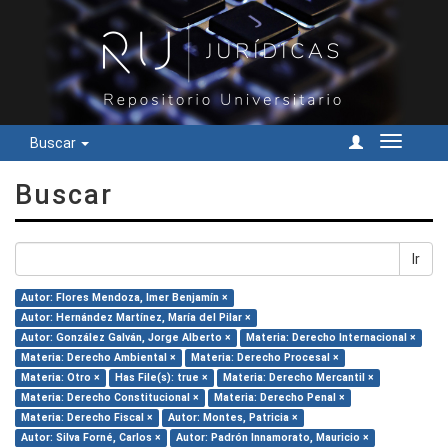
Buscar
Cambiar
navegac
Buscar
Ir
Autor: Flores Mendoza, Imer Benjamín ×
Autor: Hernández Martínez, María del Pilar ×
Autor: González Galván, Jorge Alberto ×
Materia: Derecho Internacional ×
Materia: Derecho Ambiental ×
Materia: Derecho Procesal ×
Materia: Otro ×
Has File(s): true ×
Materia: Derecho Mercantil ×
Materia: Derecho Constitucional ×
Materia: Derecho Penal ×
Materia: Derecho Fiscal ×
Autor: Montes, Patricia ×
Autor: Silva Forné, Carlos ×
Autor: Padrón Innamorato, Mauricio ×