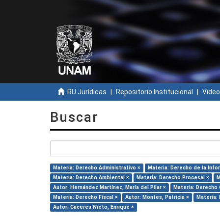
RU Jurídicas
Repositorio Institucional
Video
Buscar
Materia: Derecho Administrativo ×
Materia: Derecho de la Info
Materia: Derecho Ambiental ×
Materia: Derecho Procesal ×
M
Autor: Hernández Martínez, María del Pilar ×
Materia: Derecho 
Materia: Derecho Fiscal ×
Autor: Montes, Patricia ×
Materia:
Autor: Cáceres Nieto, Enrique ×