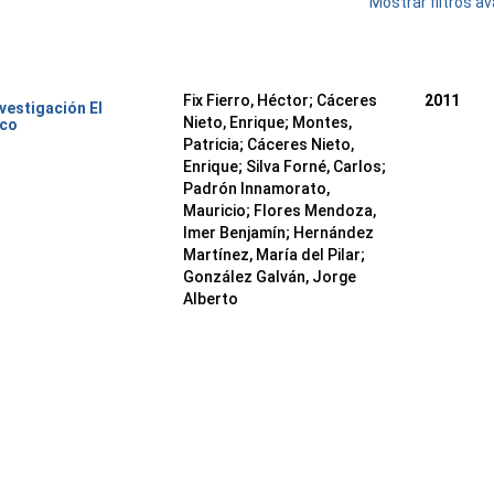
Mostrar filtros 
Fix Fierro, Héctor
;
Cáceres
2011
nvestigación El
Nieto, Enrique
;
Montes,
ico
Patricia
;
Cáceres Nieto,
Enrique
;
Silva Forné, Carlos
;
Padrón Innamorato,
Mauricio
;
Flores Mendoza,
Imer Benjamín
;
Hernández
Martínez, María del Pilar
;
González Galván, Jorge
Alberto