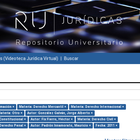
s (Videoteca Jurídica Virtual)
Buscar
rmación ×
Materia: Derecho Mercantil ×
Materia: Derecho Internacional ×
ateria: Otro ×
Autor: González Galván, Jorge Alberto ×
Constitucional ×
Autor: Fix Fierro, Héctor ×
Materia: Derecho Civil ×
 Derecho Penal ×
Autor: Padrón Innamorato, Mauricio ×
Fecha: 2011 ×