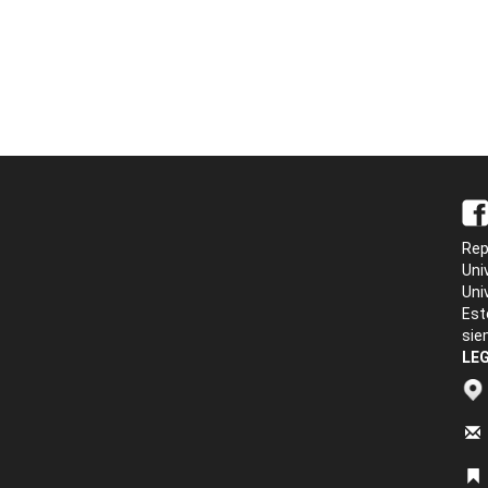
Rep
Uni
Uni
Est
sie
LEG