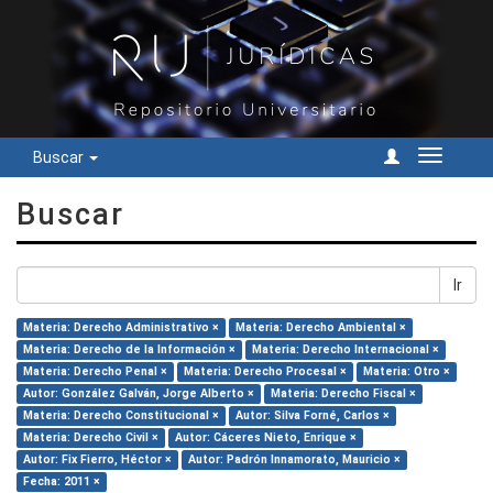
Buscar
Cambiar
navegac
Buscar
Ir
Materia: Derecho Administrativo ×
Materia: Derecho Ambiental ×
Materia: Derecho de la Información ×
Materia: Derecho Internacional ×
Materia: Derecho Penal ×
Materia: Derecho Procesal ×
Materia: Otro ×
Autor: González Galván, Jorge Alberto ×
Materia: Derecho Fiscal ×
Materia: Derecho Constitucional ×
Autor: Silva Forné, Carlos ×
Materia: Derecho Civil ×
Autor: Cáceres Nieto, Enrique ×
Autor: Fix Fierro, Héctor ×
Autor: Padrón Innamorato, Mauricio ×
Fecha: 2011 ×