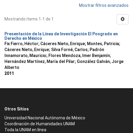
Mostrar filtros avanzados
Mostrando ítems 1-1 de 1
Presentación de la Línea de Investigación El Posgrado en
Derecho en México
Fix Fierro, Héctor
;
Cáceres Nieto, Enrique
;
Montes, Patricia
;
Cáceres Nieto, Enrique
;
Silva Forné, Carlos
;
Padrón
Innamorato, Mauricio
;
Flores Mendoza, Imer Benjamín
;
Hernández Martínez, María del Pilar
;
González Galván, Jorge
Alberto
2011
Otros Sitios
Universidad Nacional Autónoma de México
Coordinación de Humanidades UNAM
Toda la UNAM en línea