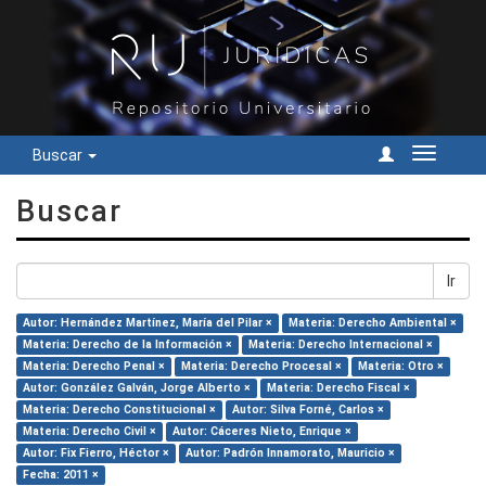
Buscar
Cambiar
navegac
Buscar
Ir
Autor: Hernández Martínez, María del Pilar ×
Materia: Derecho Ambiental ×
Materia: Derecho de la Información ×
Materia: Derecho Internacional ×
Materia: Derecho Penal ×
Materia: Derecho Procesal ×
Materia: Otro ×
Autor: González Galván, Jorge Alberto ×
Materia: Derecho Fiscal ×
Materia: Derecho Constitucional ×
Autor: Silva Forné, Carlos ×
Materia: Derecho Civil ×
Autor: Cáceres Nieto, Enrique ×
Autor: Fix Fierro, Héctor ×
Autor: Padrón Innamorato, Mauricio ×
Fecha: 2011 ×