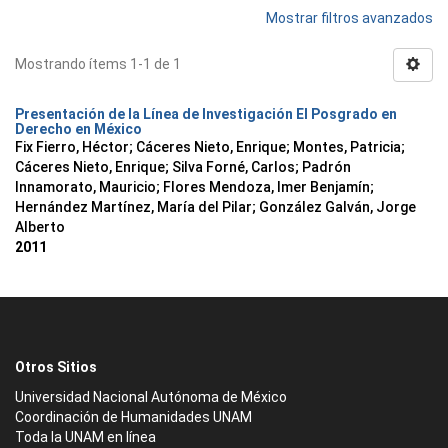
Mostrar filtros avanzados
Mostrando ítems 1-1 de 1
Presentación de la Línea de Investigación El Posgrado en
Derecho en México
Fix Fierro, Héctor
;
Cáceres Nieto, Enrique
;
Montes, Patricia
;
Cáceres Nieto, Enrique
;
Silva Forné, Carlos
;
Padrón
Innamorato, Mauricio
;
Flores Mendoza, Imer Benjamín
;
Hernández Martínez, María del Pilar
;
González Galván, Jorge
Alberto
2011
Otros Sitios
Universidad Nacional Autónoma de México
Coordinación de Humanidades UNAM
Toda la UNAM en línea