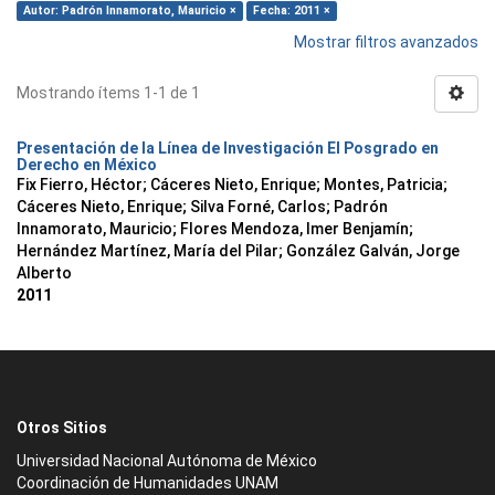
Autor: Padrón Innamorato, Mauricio ×
Fecha: 2011 ×
Mostrar filtros avanzados
Mostrando ítems 1-1 de 1
Presentación de la Línea de Investigación El Posgrado en
Derecho en México
Fix Fierro, Héctor
;
Cáceres Nieto, Enrique
;
Montes, Patricia
;
Cáceres Nieto, Enrique
;
Silva Forné, Carlos
;
Padrón
Innamorato, Mauricio
;
Flores Mendoza, Imer Benjamín
;
Hernández Martínez, María del Pilar
;
González Galván, Jorge
Alberto
2011
Otros Sitios
Universidad Nacional Autónoma de México
Coordinación de Humanidades UNAM