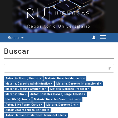
Buscar
Cambiar
navegac
Buscar
Ir
Autor: Fix Fierro, Héctor ×
Materia: Derecho Mercantil ×
Materia: Derecho Administrativo ×
Materia: Derecho Internacional ×
Materia: Derecho Ambiental ×
Materia: Derecho Procesal ×
Materia: Otro ×
Autor: González Galván, Jorge Alberto ×
Has File(s): true ×
Materia: Derecho Constitucional ×
Autor: Silva Forné, Carlos ×
Materia: Derecho Civil ×
Autor: Cáceres Nieto, Enrique ×
Autor: Hernández Martínez, María del Pilar ×