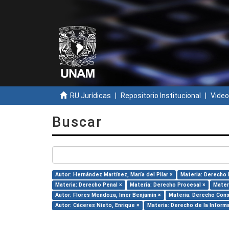
RU Jurídicas
Repositorio Institucional
Video
Buscar
Autor: Hernández Martínez, María del Pilar ×
Materia: Derecho 
Materia: Derecho Penal ×
Materia: Derecho Procesal ×
Mater
Autor: Flores Mendoza, Imer Benjamín ×
Materia: Derecho Cons
Autor: Cáceres Nieto, Enrique ×
Materia: Derecho de la Inform