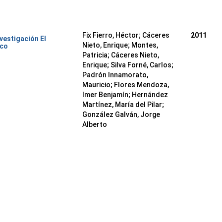
Fix Fierro, Héctor
;
Cáceres
2011
nvestigación El
Nieto, Enrique
;
Montes,
ico
Patricia
;
Cáceres Nieto,
Enrique
;
Silva Forné, Carlos
;
Padrón Innamorato,
Mauricio
;
Flores Mendoza,
Imer Benjamín
;
Hernández
Martínez, María del Pilar
;
González Galván, Jorge
Alberto