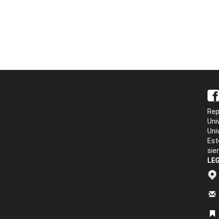
Rep
Uni
Uni
Est
sie
LEG