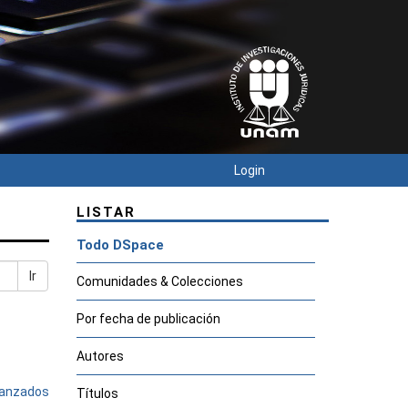
Login
LISTAR
Todo DSpace
Ir
Comunidades & Colecciones
Por fecha de publicación
Autores
avanzados
Títulos