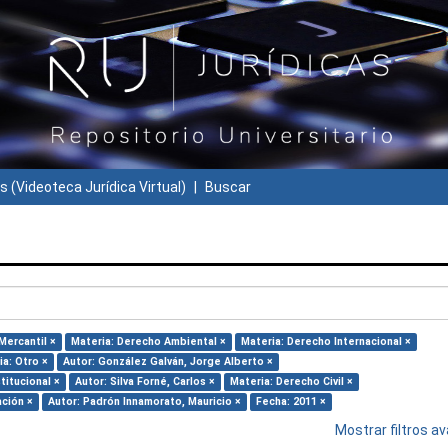
s (Videoteca Jurídica Virtual)
Buscar
Mercantil ×
Materia: Derecho Ambiental ×
Materia: Derecho Internacional ×
ia: Otro ×
Autor: González Galván, Jorge Alberto ×
titucional ×
Autor: Silva Forné, Carlos ×
Materia: Derecho Civil ×
ación ×
Autor: Padrón Innamorato, Mauricio ×
Fecha: 2011 ×
Mostrar filtros 