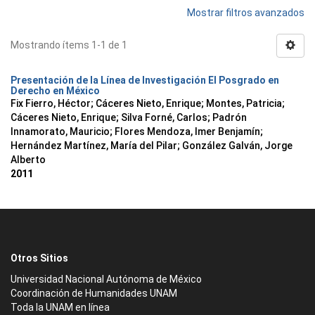
Mostrar filtros avanzados
Mostrando ítems 1-1 de 1
Presentación de la Línea de Investigación El Posgrado en
Derecho en México
Fix Fierro, Héctor
;
Cáceres Nieto, Enrique
;
Montes, Patricia
;
Cáceres Nieto, Enrique
;
Silva Forné, Carlos
;
Padrón
Innamorato, Mauricio
;
Flores Mendoza, Imer Benjamín
;
Hernández Martínez, María del Pilar
;
González Galván, Jorge
Alberto
2011
Otros Sitios
Universidad Nacional Autónoma de México
Coordinación de Humanidades UNAM
Toda la UNAM en línea