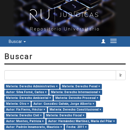
Buscar
Cambiar
navegac
Buscar
Ir
Materia: Derecho Administrativo ×
Materia: Derecho Penal ×
Autor: Silva Forné, Carlos ×
Materia: Derecho Internacional ×
Materia: Derecho Ambiental ×
Materia: Derecho Procesal ×
Materia: Otro ×
Autor: González Galván, Jorge Alberto ×
Autor: Fix Fierro, Héctor ×
Materia: Derecho Constitucional ×
Materia: Derecho Civil ×
Materia: Derecho Fiscal ×
Autor: Montes, Patricia ×
Autor: Hernández Martínez, María del Pilar ×
Autor: Padrón Innamorato, Mauricio ×
Fecha: 2011 ×