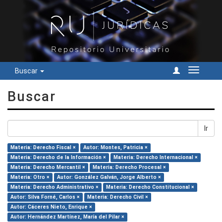
Buscar
Cambiar
navegac
Buscar
Ir
Materia: Derecho Fiscal ×
Autor: Montes, Patricia ×
Materia: Derecho de la Información ×
Materia: Derecho Internacional ×
Materia: Derecho Mercantil ×
Materia: Derecho Procesal ×
Materia: Otro ×
Autor: González Galván, Jorge Alberto ×
Materia: Derecho Administrativo ×
Materia: Derecho Constitucional ×
Autor: Silva Forné, Carlos ×
Materia: Derecho Civil ×
Autor: Cáceres Nieto, Enrique ×
Autor: Hernández Martínez, María del Pilar ×