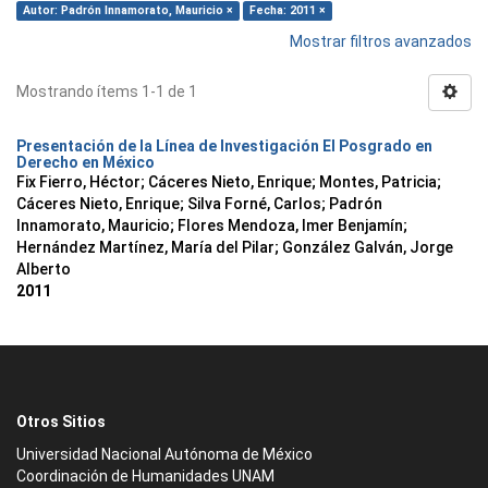
Autor: Padrón Innamorato, Mauricio ×
Fecha: 2011 ×
Mostrar filtros avanzados
Mostrando ítems 1-1 de 1
Presentación de la Línea de Investigación El Posgrado en
Derecho en México
Fix Fierro, Héctor
;
Cáceres Nieto, Enrique
;
Montes, Patricia
;
Cáceres Nieto, Enrique
;
Silva Forné, Carlos
;
Padrón
Innamorato, Mauricio
;
Flores Mendoza, Imer Benjamín
;
Hernández Martínez, María del Pilar
;
González Galván, Jorge
Alberto
2011
Otros Sitios
Universidad Nacional Autónoma de México
Coordinación de Humanidades UNAM