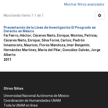
Mostrar filtros avanzados
Mostrando ítems 1-1 de 1
Presentación de la Línea de Investigación El Posgrado en
Derecho en México
Fix Fierro, Héctor
;
Cáceres Nieto, Enrique
;
Montes, Patricia
;
Cáceres Nieto, Enrique
;
Silva Forné, Carlos
;
Padrón
Innamorato, Mauricio
;
Flores Mendoza, Imer Benjamín
;
Hernández Martínez, María del Pilar
;
González Galván, Jorge
Alberto
2011
Otros Sitios
Universidad Nacional Autónoma de México
Coordinación de Humanidades UNAM
Toda la UNAM en línea