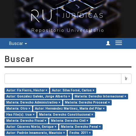
Buscar
Cambiar
navegac
Buscar
Ir
Autor: Fix Fierro, Héctor ×
Autor: Silva Forné, Carlos ×
Autor: González Galván, Jorge Alberto ×
Materia: Derecho Internacional ×
Materia: Derecho Administrativo ×
Materia: Derecho Procesal ×
Materia: Otro ×
Autor: Hernández Martínez, María del Pilar ×
Has File(s): true ×
Materia: Derecho Constitucional ×
Materia: Derecho Fiscal ×
Materia: Derecho Civil ×
Autor: Cáceres Nieto, Enrique ×
Materia: Derecho Penal ×
Autor: Padrón Innamorato, Mauricio ×
Fecha: 2011 ×