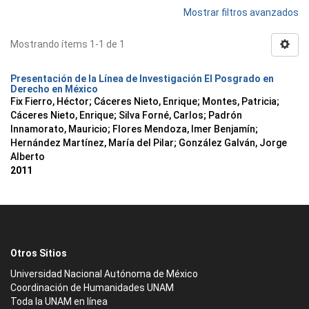
Mostrar filtros avanzados
Mostrando ítems 1-1 de 1
Presentación de la Línea de Investigación El Posgrado en
Derecho en México
Fix Fierro, Héctor
;
Cáceres Nieto, Enrique
;
Montes, Patricia
;
Cáceres Nieto, Enrique
;
Silva Forné, Carlos
;
Padrón
Innamorato, Mauricio
;
Flores Mendoza, Imer Benjamín
;
Hernández Martínez, María del Pilar
;
González Galván, Jorge
Alberto
2011
Otros Sitios
Universidad Nacional Autónoma de México
Coordinación de Humanidades UNAM
Toda la UNAM en línea