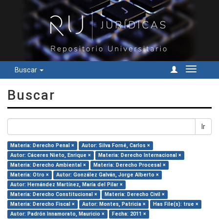
Buscar
Cambiar
navegac
Buscar
Ir
Materia: Derecho Penal ×
Autor: Silva Forné, Carlos ×
Autor: Cáceres Nieto, Enrique ×
Materia: Derecho Internacional ×
Materia: Derecho Ambiental ×
Materia: Derecho Procesal ×
Materia: Otro ×
Autor: González Galván, Jorge Alberto ×
Autor: Hernández Martínez, María del Pilar ×
Materia: Derecho Constitucional ×
Materia: Derecho Civil ×
Materia: Derecho Fiscal ×
Autor: Montes, Patricia ×
Has File(s): true ×
Autor: Padrón Innamorato, Mauricio ×
Fecha: 2011 ×