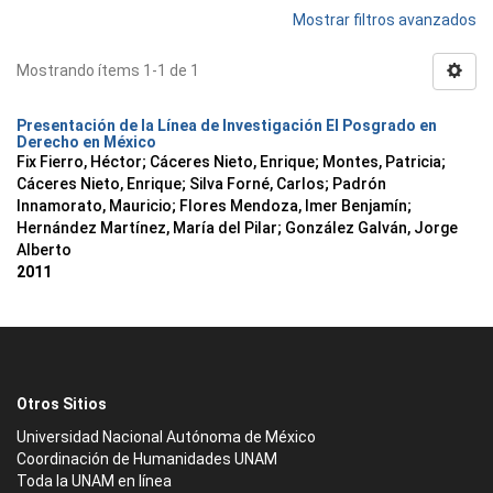
Mostrar filtros avanzados
Mostrando ítems 1-1 de 1
Presentación de la Línea de Investigación El Posgrado en
Derecho en México
Fix Fierro, Héctor
;
Cáceres Nieto, Enrique
;
Montes, Patricia
;
Cáceres Nieto, Enrique
;
Silva Forné, Carlos
;
Padrón
Innamorato, Mauricio
;
Flores Mendoza, Imer Benjamín
;
Hernández Martínez, María del Pilar
;
González Galván, Jorge
Alberto
2011
Otros Sitios
Universidad Nacional Autónoma de México
Coordinación de Humanidades UNAM
Toda la UNAM en línea