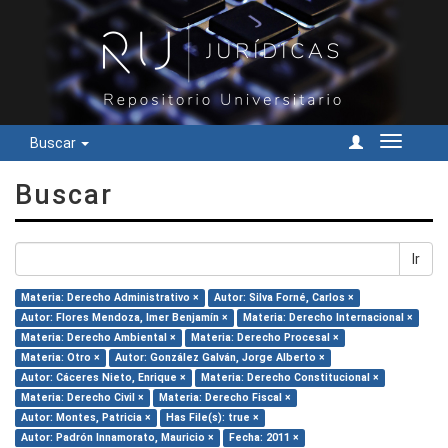
Buscar
Cambiar
navegac
Buscar
Ir
Materia: Derecho Administrativo ×
Autor: Silva Forné, Carlos ×
Autor: Flores Mendoza, Imer Benjamín ×
Materia: Derecho Internacional ×
Materia: Derecho Ambiental ×
Materia: Derecho Procesal ×
Materia: Otro ×
Autor: González Galván, Jorge Alberto ×
Autor: Cáceres Nieto, Enrique ×
Materia: Derecho Constitucional ×
Materia: Derecho Civil ×
Materia: Derecho Fiscal ×
Autor: Montes, Patricia ×
Has File(s): true ×
Autor: Padrón Innamorato, Mauricio ×
Fecha: 2011 ×