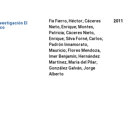
Fix Fierro, Héctor
;
Cáceres
2011
nvestigación El
Nieto, Enrique
;
Montes,
ico
Patricia
;
Cáceres Nieto,
Enrique
;
Silva Forné, Carlos
;
Padrón Innamorato,
Mauricio
;
Flores Mendoza,
Imer Benjamín
;
Hernández
Martínez, María del Pilar
;
González Galván, Jorge
Alberto