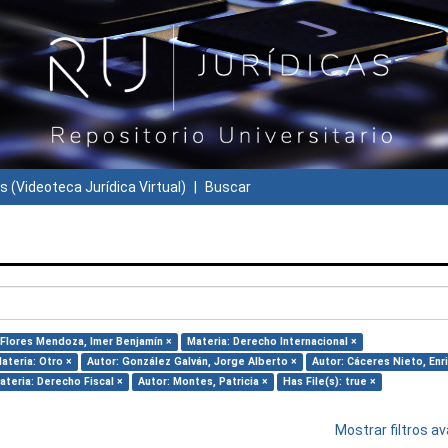
s (Videoteca Jurídica Virtual)
Buscar
 Flores Mendoza, Imer Benjamín ×
Materia: Derecho Internacional ×
ateria: Otro ×
Autor: González Galván, Jorge Alberto ×
Autor: Cáceres Nieto, Enr
ateria: Derecho Fiscal ×
Autor: Montes, Patricia ×
Has File(s): true ×
Mostrar filtros 