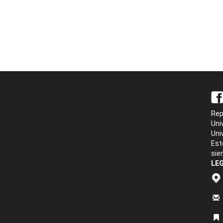
Rep
Uni
Uni
Est
sie
LEG