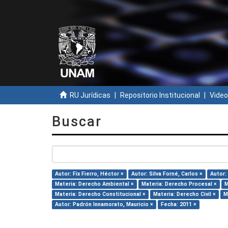
RU Jurídicas
Repositorio Institucional
Video
Buscar
Autor: Fix Fierro, Héctor ×
Autor: Silva Forné, Carlos ×
Autor:
Materia: Derecho Ambiental ×
Materia: Derecho Procesal ×
M
Materia: Derecho Constitucional ×
Materia: Derecho Civil ×
M
Autor: Padrón Innamorato, Mauricio ×
Fecha: 2011 ×