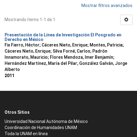
Mostrar filtros avanzados
Mostrando ítems 1-1 de 1
Presentación de la Línea de Investigación El Posgrado en
Derecho en México
Fix Fierro, Héctor
;
Cáceres Nieto, Enrique
;
Montes, Patricia
;
Cáceres Nieto, Enrique
;
Silva Forné, Carlos
;
Padrón
Innamorato, Mauricio
;
Flores Mendoza, Imer Benjamín
;
Hernández Martínez, María del Pilar
;
González Galván, Jorge
Alberto
2011
Otros Sitios
Universidad Nacional Autónoma de México
Coordinación de Humanidades UNAM
Toda la UNAM en línea