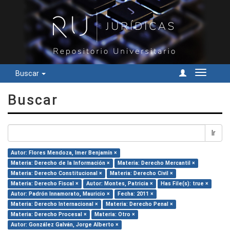
Buscar
Cambiar
navegac
Buscar
Ir
Autor: Flores Mendoza, Imer Benjamín ×
Materia: Derecho de la Información ×
Materia: Derecho Mercantil ×
Materia: Derecho Constitucional ×
Materia: Derecho Civil ×
Materia: Derecho Fiscal ×
Autor: Montes, Patricia ×
Has File(s): true ×
Autor: Padrón Innamorato, Mauricio ×
Fecha: 2011 ×
Materia: Derecho Internacional ×
Materia: Derecho Penal ×
Materia: Derecho Procesal ×
Materia: Otro ×
Autor: González Galván, Jorge Alberto ×