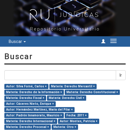
Buscar
Cambiar
navegac
Buscar
Ir
Autor: Silva Forné, Carlos ×
Materia: Derecho Mercantil ×
Materia: Derecho de la Información ×
Materia: Derecho Constitucional ×
Materia: Derecho Fiscal ×
Materia: Derecho Civil ×
Autor: Cáceres Nieto, Enrique ×
Autor: Hernández Martínez, María del Pilar ×
Autor: Padrón Innamorato, Mauricio ×
Fecha: 2011 ×
Materia: Derecho Internacional ×
Autor: Montes, Patricia ×
Materia: Derecho Procesal ×
Materia: Otro ×