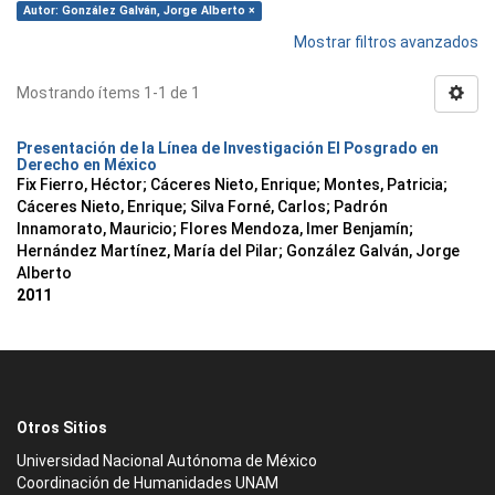
Autor: González Galván, Jorge Alberto ×
Mostrar filtros avanzados
Mostrando ítems 1-1 de 1
Presentación de la Línea de Investigación El Posgrado en
Derecho en México
Fix Fierro, Héctor
;
Cáceres Nieto, Enrique
;
Montes, Patricia
;
Cáceres Nieto, Enrique
;
Silva Forné, Carlos
;
Padrón
Innamorato, Mauricio
;
Flores Mendoza, Imer Benjamín
;
Hernández Martínez, María del Pilar
;
González Galván, Jorge
Alberto
2011
Otros Sitios
Universidad Nacional Autónoma de México
Coordinación de Humanidades UNAM