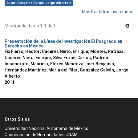
Autor: González Galván, Jorge Alberto ×
Mostrar filtros avanzados
Mostrando ítems 1-1 de 1
Presentación de la Línea de Investigación El Posgrado en
Derecho en México
Fix Fierro, Héctor
;
Cáceres Nieto, Enrique
;
Montes, Patricia
;
Cáceres Nieto, Enrique
;
Silva Forné, Carlos
;
Padrón
Innamorato, Mauricio
;
Flores Mendoza, Imer Benjamín
;
Hernández Martínez, María del Pilar
;
González Galván, Jorge
Alberto
2011
Otros Sitios
Universidad Nacional Autónoma de México
Coordinación de Humanidades UNAM