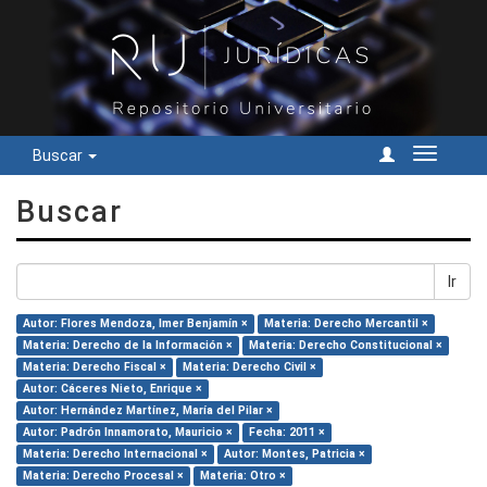
Buscar
Cambiar
navegac
Buscar
Ir
Autor: Flores Mendoza, Imer Benjamín ×
Materia: Derecho Mercantil ×
Materia: Derecho de la Información ×
Materia: Derecho Constitucional ×
Materia: Derecho Fiscal ×
Materia: Derecho Civil ×
Autor: Cáceres Nieto, Enrique ×
Autor: Hernández Martínez, María del Pilar ×
Autor: Padrón Innamorato, Mauricio ×
Fecha: 2011 ×
Materia: Derecho Internacional ×
Autor: Montes, Patricia ×
Materia: Derecho Procesal ×
Materia: Otro ×