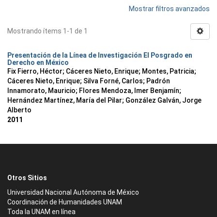
Mostrar filtros avanzados
Mostrando ítems 1-1 de 1
Presentación de la Línea de Investigación El Posgrado en
Derecho en México
Fix Fierro, Héctor
;
Cáceres Nieto, Enrique
;
Montes, Patricia
;
Cáceres Nieto, Enrique
;
Silva Forné, Carlos
;
Padrón
Innamorato, Mauricio
;
Flores Mendoza, Imer Benjamín
;
Hernández Martínez, María del Pilar
;
González Galván, Jorge
Alberto
2011
Otros Sitios
Universidad Nacional Autónoma de México
Coordinación de Humanidades UNAM
Toda la UNAM en línea