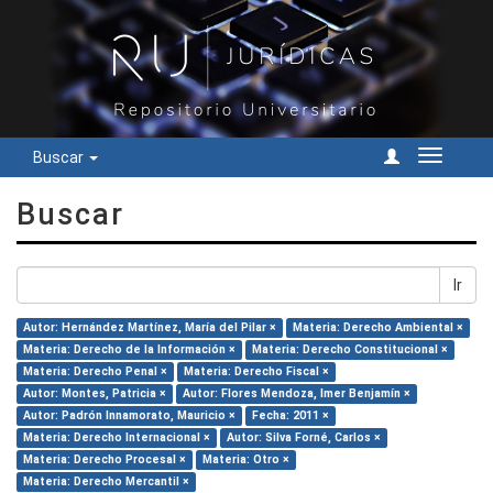
Buscar
Cambiar
navegac
Buscar
Ir
Autor: Hernández Martínez, María del Pilar ×
Materia: Derecho Ambiental ×
Materia: Derecho de la Información ×
Materia: Derecho Constitucional ×
Materia: Derecho Penal ×
Materia: Derecho Fiscal ×
Autor: Montes, Patricia ×
Autor: Flores Mendoza, Imer Benjamín ×
Autor: Padrón Innamorato, Mauricio ×
Fecha: 2011 ×
Materia: Derecho Internacional ×
Autor: Silva Forné, Carlos ×
Materia: Derecho Procesal ×
Materia: Otro ×
Materia: Derecho Mercantil ×