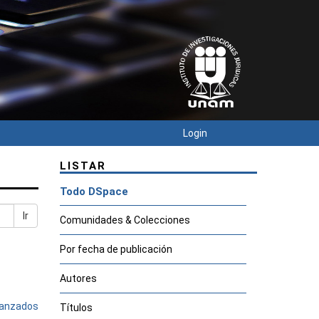
Login
LISTAR
Todo DSpace
Ir
Comunidades & Colecciones
Por fecha de publicación
Autores
avanzados
Títulos