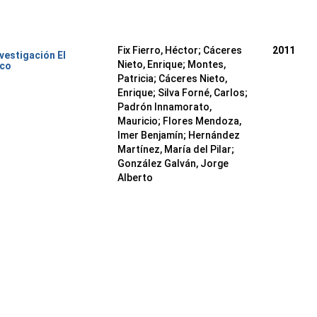
Fix Fierro, Héctor
;
Cáceres
2011
nvestigación El
Nieto, Enrique
;
Montes,
ico
Patricia
;
Cáceres Nieto,
Enrique
;
Silva Forné, Carlos
;
Padrón Innamorato,
Mauricio
;
Flores Mendoza,
Imer Benjamín
;
Hernández
Martínez, María del Pilar
;
González Galván, Jorge
Alberto