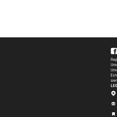
Rep
Uni
Uni
Est
sie
LEG