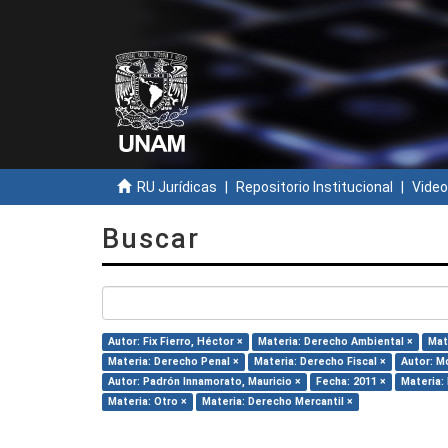
RU Jurídicas
Repositorio Institucional
Video
Buscar
Autor: Fix Fierro, Héctor ×
Materia: Derecho Ambiental ×
Mat
Materia: Derecho Penal ×
Materia: Derecho Fiscal ×
Autor: Mo
Autor: Padrón Innamorato, Mauricio ×
Fecha: 2011 ×
Materia:
Materia: Otro ×
Materia: Derecho Mercantil ×