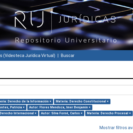
s (Videoteca Jurídica Virtual)
Buscar
eria: Derecho de la Información ×
Materia: Derecho Constitucional ×
ntes, Patricia ×
Autor: Flores Mendoza, Imer Benjamín ×
 Derecho Internacional ×
Autor: Silva Forné, Carlos ×
Materia: Derecho Procesal ×
Mostrar filtros 