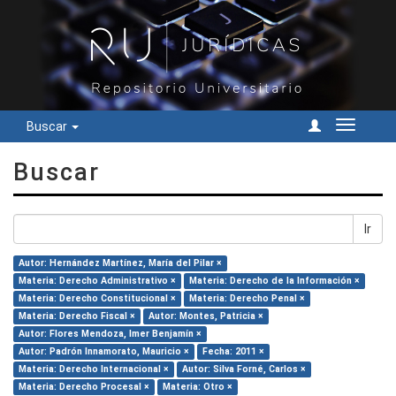
Buscar
Cambiar
navegac
Buscar
Ir
Autor: Hernández Martínez, María del Pilar ×
Materia: Derecho Administrativo ×
Materia: Derecho de la Información ×
Materia: Derecho Constitucional ×
Materia: Derecho Penal ×
Materia: Derecho Fiscal ×
Autor: Montes, Patricia ×
Autor: Flores Mendoza, Imer Benjamín ×
Autor: Padrón Innamorato, Mauricio ×
Fecha: 2011 ×
Materia: Derecho Internacional ×
Autor: Silva Forné, Carlos ×
Materia: Derecho Procesal ×
Materia: Otro ×