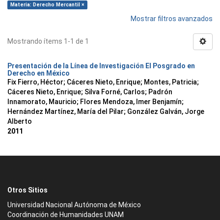
Materia: Derecho Mercantil ×
Mostrar filtros avanzados
Mostrando ítems 1-1 de 1
Presentación de la Línea de Investigación El Posgrado en
Derecho en México
Fix Fierro, Héctor
;
Cáceres Nieto, Enrique
;
Montes, Patricia
;
Cáceres Nieto, Enrique
;
Silva Forné, Carlos
;
Padrón
Innamorato, Mauricio
;
Flores Mendoza, Imer Benjamín
;
Hernández Martínez, María del Pilar
;
González Galván, Jorge
Alberto
2011
Otros Sitios
Universidad Nacional Autónoma de México
Coordinación de Humanidades UNAM