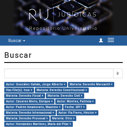
Buscar
Cambiar
navegac
Buscar
Ir
Autor: González Galván, Jorge Alberto ×
Materia: Derecho Mercantil ×
Has File(s): true ×
Materia: Derecho Constitucional ×
Materia: Derecho Fiscal ×
Materia: Derecho Civil ×
Autor: Cáceres Nieto, Enrique ×
Autor: Montes, Patricia ×
Autor: Padrón Innamorato, Mauricio ×
Fecha: 2011 ×
Materia: Derecho Internacional ×
Autor: Fix Fierro, Héctor ×
Materia: Derecho Procesal ×
Materia: Otro ×
Autor: Hernández Martínez, María del Pilar ×