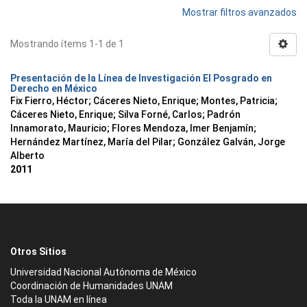
Mostrar filtros avanzados
Mostrando ítems 1-1 de 1
Presentación de la Línea de Investigación El Posgrado en
Derecho en México
Fix Fierro, Héctor
;
Cáceres Nieto, Enrique
;
Montes, Patricia
;
Cáceres Nieto, Enrique
;
Silva Forné, Carlos
;
Padrón
Innamorato, Mauricio
;
Flores Mendoza, Imer Benjamín
;
Hernández Martínez, María del Pilar
;
González Galván, Jorge
Alberto
2011
Otros Sitios
Universidad Nacional Autónoma de México
Coordinación de Humanidades UNAM
Toda la UNAM en línea