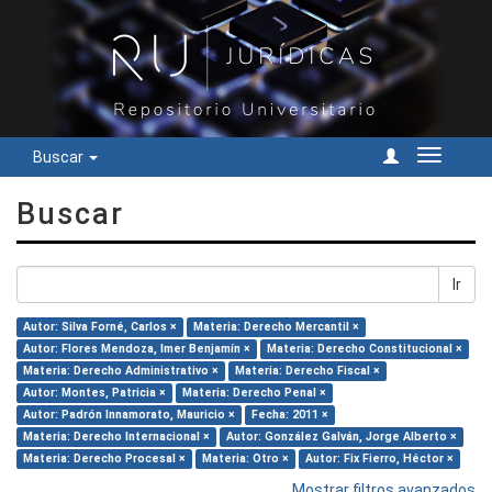
Buscar
Cambiar
navegac
Buscar
Ir
Autor: Silva Forné, Carlos ×
Materia: Derecho Mercantil ×
Autor: Flores Mendoza, Imer Benjamín ×
Materia: Derecho Constitucional ×
Materia: Derecho Administrativo ×
Materia: Derecho Fiscal ×
Autor: Montes, Patricia ×
Materia: Derecho Penal ×
Autor: Padrón Innamorato, Mauricio ×
Fecha: 2011 ×
Materia: Derecho Internacional ×
Autor: González Galván, Jorge Alberto ×
Materia: Derecho Procesal ×
Materia: Otro ×
Autor: Fix Fierro, Héctor ×
Mostrar filtros avanzados