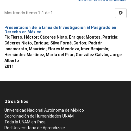
Mostrando ítems 1-1 de 1
Presentación de la Línea de Investigación El Posgrado en
Derecho en México
Fix Fierro, Héctor
;
Cáceres Nieto, Enrique
;
Montes, Patricia
;
Cáceres Nieto, Enrique
;
Silva Forné, Carlos
;
Padrón
Innamorato, Mauricio
;
Flores Mendoza, Imer Benjamín
;
Hernández Martínez, María del Pilar
;
González Galván, Jorge
Alberto
2011
Otros Sitios
Universidad Nacional Autónoma de México
Coordinación de Humanidades UNAM
Toda la UNAM en línea
Red Universitaria de Aprendizaje