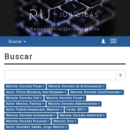
Buscar
Cambiar
navegac
Buscar
Ir
Materia: Derecho Penal ×
Materia: Derecho de la Información ×
Autor: Flores Mendoza, Imer Benjamín ×
Materia: Derecho Constitucional ×
Materia: Derecho Civil ×
Materia: Derecho Fiscal ×
Autor: Montes, Patricia ×
Materia: Derecho Administrativo ×
Autor: Padrón Innamorato, Mauricio ×
Fecha: 2011 ×
Materia: Derecho Internacional ×
Materia: Derecho Ambiental ×
Materia: Derecho Procesal ×
Materia: Otro ×
Autor: González Galván, Jorge Alberto ×