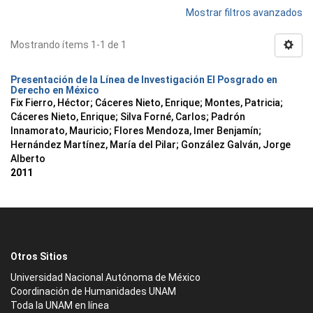
Mostrar filtros avanzados
Mostrando ítems 1-1 de 1
Presentación de la Línea de Investigación El Posgrado en
Derecho en México
Fix Fierro, Héctor
;
Cáceres Nieto, Enrique
;
Montes, Patricia
;
Cáceres Nieto, Enrique
;
Silva Forné, Carlos
;
Padrón
Innamorato, Mauricio
;
Flores Mendoza, Imer Benjamín
;
Hernández Martínez, María del Pilar
;
González Galván, Jorge
Alberto
2011
Otros Sitios
Universidad Nacional Autónoma de México
Coordinación de Humanidades UNAM
Toda la UNAM en línea