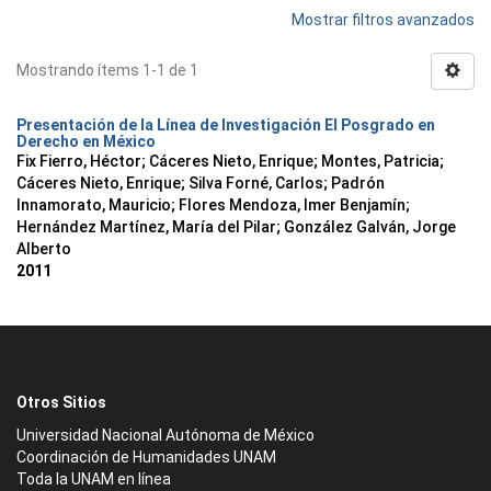
Mostrar filtros avanzados
Mostrando ítems 1-1 de 1
Presentación de la Línea de Investigación El Posgrado en
Derecho en México
Fix Fierro, Héctor
;
Cáceres Nieto, Enrique
;
Montes, Patricia
;
Cáceres Nieto, Enrique
;
Silva Forné, Carlos
;
Padrón
Innamorato, Mauricio
;
Flores Mendoza, Imer Benjamín
;
Hernández Martínez, María del Pilar
;
González Galván, Jorge
Alberto
2011
Otros Sitios
Universidad Nacional Autónoma de México
Coordinación de Humanidades UNAM
Toda la UNAM en línea