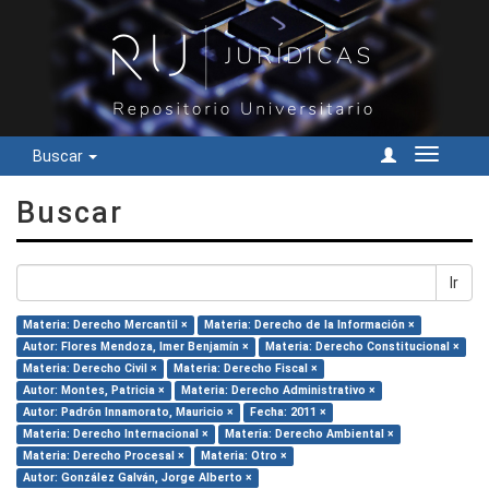
Buscar
Cambiar
navegac
Buscar
Ir
Materia: Derecho Mercantil ×
Materia: Derecho de la Información ×
Autor: Flores Mendoza, Imer Benjamín ×
Materia: Derecho Constitucional ×
Materia: Derecho Civil ×
Materia: Derecho Fiscal ×
Autor: Montes, Patricia ×
Materia: Derecho Administrativo ×
Autor: Padrón Innamorato, Mauricio ×
Fecha: 2011 ×
Materia: Derecho Internacional ×
Materia: Derecho Ambiental ×
Materia: Derecho Procesal ×
Materia: Otro ×
Autor: González Galván, Jorge Alberto ×