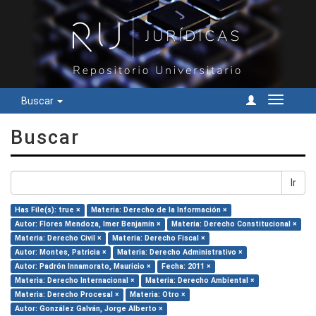
Buscar
Cambiar
navegac
Buscar
Ir
Has File(s): true ×
Materia: Derecho de la Información ×
Autor: Flores Mendoza, Imer Benjamín ×
Materia: Derecho Constitucional ×
Materia: Derecho Civil ×
Materia: Derecho Fiscal ×
Autor: Montes, Patricia ×
Materia: Derecho Administrativo ×
Autor: Padrón Innamorato, Mauricio ×
Fecha: 2011 ×
Materia: Derecho Internacional ×
Materia: Derecho Ambiental ×
Materia: Derecho Procesal ×
Materia: Otro ×
Autor: González Galván, Jorge Alberto ×