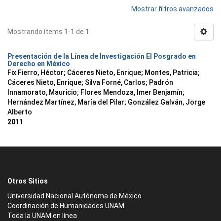
Mostrar filtros avanzados
Mostrando ítems 1-1 de 1
Presentación de la Línea de Investigación El Posgrado en
Derecho en México
Fix Fierro, Héctor
;
Cáceres Nieto, Enrique
;
Montes, Patricia
;
Cáceres Nieto, Enrique
;
Silva Forné, Carlos
;
Padrón
Innamorato, Mauricio
;
Flores Mendoza, Imer Benjamín
;
Hernández Martínez, María del Pilar
;
González Galván, Jorge
Alberto
2011
Otros Sitios
Universidad Nacional Autónoma de México
Coordinación de Humanidades UNAM
Toda la UNAM en línea