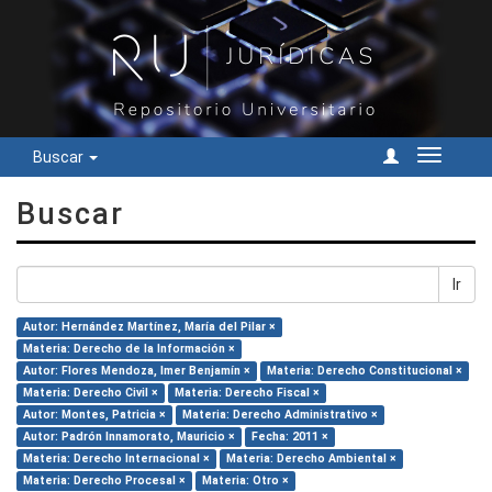
Buscar
Cambiar
navegac
Buscar
Ir
Autor: Hernández Martínez, María del Pilar ×
Materia: Derecho de la Información ×
Autor: Flores Mendoza, Imer Benjamín ×
Materia: Derecho Constitucional ×
Materia: Derecho Civil ×
Materia: Derecho Fiscal ×
Autor: Montes, Patricia ×
Materia: Derecho Administrativo ×
Autor: Padrón Innamorato, Mauricio ×
Fecha: 2011 ×
Materia: Derecho Internacional ×
Materia: Derecho Ambiental ×
Materia: Derecho Procesal ×
Materia: Otro ×