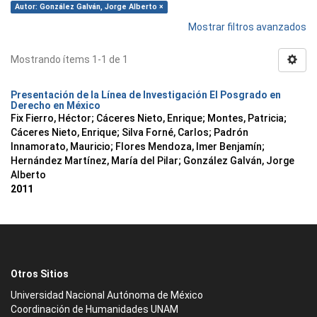
Autor: González Galván, Jorge Alberto ×
Mostrar filtros avanzados
Mostrando ítems 1-1 de 1
Presentación de la Línea de Investigación El Posgrado en
Derecho en México
Fix Fierro, Héctor
;
Cáceres Nieto, Enrique
;
Montes, Patricia
;
Cáceres Nieto, Enrique
;
Silva Forné, Carlos
;
Padrón
Innamorato, Mauricio
;
Flores Mendoza, Imer Benjamín
;
Hernández Martínez, María del Pilar
;
González Galván, Jorge
Alberto
2011
Otros Sitios
Universidad Nacional Autónoma de México
Coordinación de Humanidades UNAM