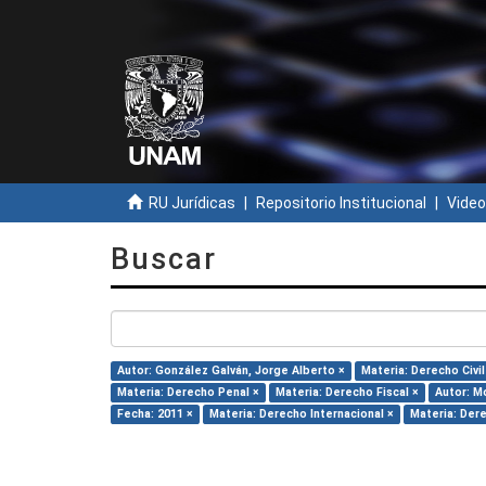
RU Jurídicas
Repositorio Institucional
Video
Buscar
Autor: González Galván, Jorge Alberto ×
Materia: Derecho Civil
Materia: Derecho Penal ×
Materia: Derecho Fiscal ×
Autor: Mo
Fecha: 2011 ×
Materia: Derecho Internacional ×
Materia: Der