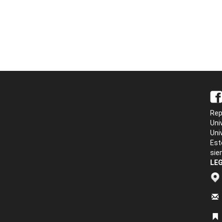
Rep
Uni
Uni
Est
sie
LEG