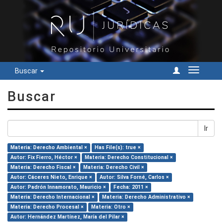
Buscar
Cambiar
navegac
Buscar
Ir
Materia: Derecho Ambiental ×
Has File(s): true ×
Autor: Fix Fierro, Héctor ×
Materia: Derecho Constitucional ×
Materia: Derecho Fiscal ×
Materia: Derecho Civil ×
Autor: Cáceres Nieto, Enrique ×
Autor: Silva Forné, Carlos ×
Autor: Padrón Innamorato, Mauricio ×
Fecha: 2011 ×
Materia: Derecho Internacional ×
Materia: Derecho Administrativo ×
Materia: Derecho Procesal ×
Materia: Otro ×
Autor: Hernández Martínez, María del Pilar ×