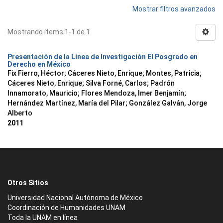
Mostrar filtros avanzados
Mostrando ítems 1-1 de 1
Presentación de la Línea de Investigación El Posgrado en
Derecho en México
Fix Fierro, Héctor
;
Cáceres Nieto, Enrique
;
Montes, Patricia
;
Cáceres Nieto, Enrique
;
Silva Forné, Carlos
;
Padrón
Innamorato, Mauricio
;
Flores Mendoza, Imer Benjamín
;
Hernández Martínez, María del Pilar
;
González Galván, Jorge
Alberto
2011
Otros Sitios
Universidad Nacional Autónoma de México
Coordinación de Humanidades UNAM
Toda la UNAM en línea