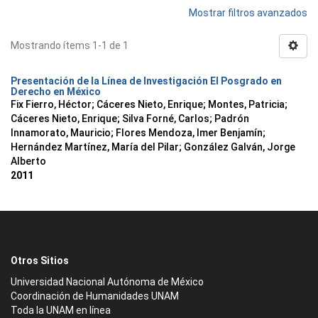
Mostrar filtros avanzados
Mostrando ítems 1-1 de 1
Presentación de la Línea de Investigación El Posgrado en
Derecho en México
Fix Fierro, Héctor
;
Cáceres Nieto, Enrique
;
Montes, Patricia
;
Cáceres Nieto, Enrique
;
Silva Forné, Carlos
;
Padrón
Innamorato, Mauricio
;
Flores Mendoza, Imer Benjamín
;
Hernández Martínez, María del Pilar
;
González Galván, Jorge
Alberto
2011
Otros Sitios
Universidad Nacional Autónoma de México
Coordinación de Humanidades UNAM
Toda la UNAM en línea