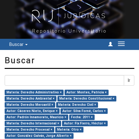
Buscar
Cambiar
navegac
Buscar
Ir
Materia: Derecho Administrativo ×
Autor: Montes, Patricia ×
Materia: Derecho Ambiental ×
Materia: Derecho Constitucional ×
Materia: Derecho Mercantil ×
Materia: Derecho Civil ×
Autor: Cáceres Nieto, Enrique ×
Autor: Silva Forné, Carlos ×
Autor: Padrón Innamorato, Mauricio ×
Fecha: 2011 ×
Materia: Derecho Internacional ×
Autor: Fix Fierro, Héctor ×
Materia: Derecho Procesal ×
Materia: Otro ×
Autor: González Galván, Jorge Alberto ×