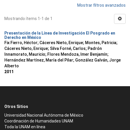
Mostrar filtros avanzados
Mostrando ítems 1-1 de 1
Presentación de la Línea de Investigación El Posgrado en
Derecho en México
Fix Fierro, Héctor
;
Cáceres Nieto, Enrique
;
Montes, Patricia
;
Cáceres Nieto, Enrique
;
Silva Forné, Carlos
;
Padrón
Innamorato, Mauricio
;
Flores Mendoza, Imer Benjamín
;
Hernández Martínez, María del Pilar
;
González Galván, Jorge
Alberto
2011
Otros Sitios
Universidad Nacional Autónoma de México
Coordinación de Humanidades UNAM
Toda la UNAM en línea