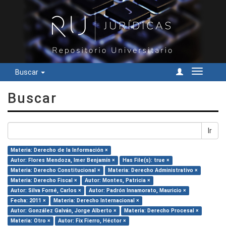
Buscar
Cambiar
navegac
Buscar
Ir
Materia: Derecho de la Información ×
Autor: Flores Mendoza, Imer Benjamín ×
Has File(s): true ×
Materia: Derecho Constitucional ×
Materia: Derecho Administrativo ×
Materia: Derecho Fiscal ×
Autor: Montes, Patricia ×
Autor: Silva Forné, Carlos ×
Autor: Padrón Innamorato, Mauricio ×
Fecha: 2011 ×
Materia: Derecho Internacional ×
Autor: González Galván, Jorge Alberto ×
Materia: Derecho Procesal ×
Materia: Otro ×
Autor: Fix Fierro, Héctor ×