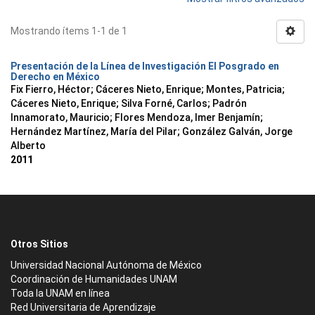
Mostrando ítems 1-1 de 1
Presentación de la Línea de Investigación El Posgrado en
Derecho en México
Fix Fierro, Héctor
;
Cáceres Nieto, Enrique
;
Montes, Patricia
;
Cáceres Nieto, Enrique
;
Silva Forné, Carlos
;
Padrón
Innamorato, Mauricio
;
Flores Mendoza, Imer Benjamín
;
Hernández Martínez, María del Pilar
;
González Galván, Jorge
Alberto
2011
Otros Sitios
Universidad Nacional Autónoma de México
Coordinación de Humanidades UNAM
Toda la UNAM en línea
Red Universitaria de Aprendizaje