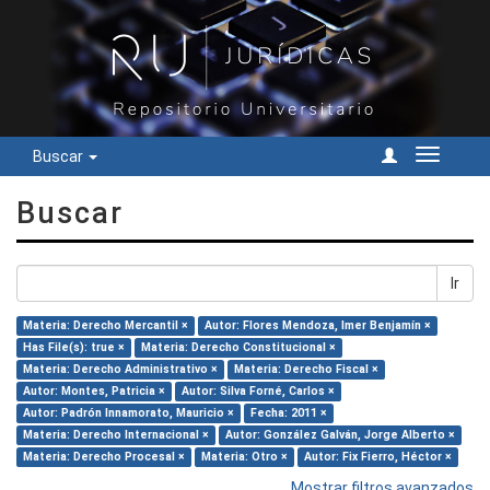
Buscar
Cambiar
navegac
Buscar
Ir
Materia: Derecho Mercantil ×
Autor: Flores Mendoza, Imer Benjamín ×
Has File(s): true ×
Materia: Derecho Constitucional ×
Materia: Derecho Administrativo ×
Materia: Derecho Fiscal ×
Autor: Montes, Patricia ×
Autor: Silva Forné, Carlos ×
Autor: Padrón Innamorato, Mauricio ×
Fecha: 2011 ×
Materia: Derecho Internacional ×
Autor: González Galván, Jorge Alberto ×
Materia: Derecho Procesal ×
Materia: Otro ×
Autor: Fix Fierro, Héctor ×
Mostrar filtros avanzados