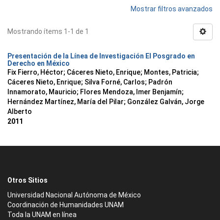
Mostrar filtros avanzados
Mostrando ítems 1-1 de 1
Presentación de la Línea de Investigación El Posgrado en
Derecho en México
Fix Fierro, Héctor
;
Cáceres Nieto, Enrique
;
Montes, Patricia
;
Cáceres Nieto, Enrique
;
Silva Forné, Carlos
;
Padrón
Innamorato, Mauricio
;
Flores Mendoza, Imer Benjamín
;
Hernández Martínez, María del Pilar
;
González Galván, Jorge
Alberto
2011
Otros Sitios
Universidad Nacional Autónoma de México
Coordinación de Humanidades UNAM
Toda la UNAM en línea