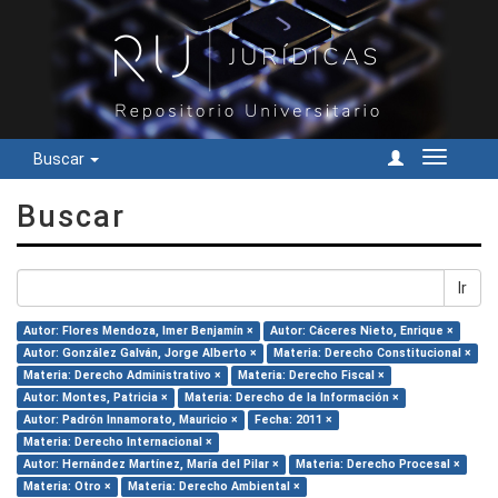
Buscar
Cambiar
navegac
Buscar
Ir
Autor: Flores Mendoza, Imer Benjamín ×
Autor: Cáceres Nieto, Enrique ×
Autor: González Galván, Jorge Alberto ×
Materia: Derecho Constitucional ×
Materia: Derecho Administrativo ×
Materia: Derecho Fiscal ×
Autor: Montes, Patricia ×
Materia: Derecho de la Información ×
Autor: Padrón Innamorato, Mauricio ×
Fecha: 2011 ×
Materia: Derecho Internacional ×
Autor: Hernández Martínez, María del Pilar ×
Materia: Derecho Procesal ×
Materia: Otro ×
Materia: Derecho Ambiental ×