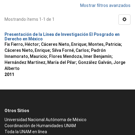
Mostrar filtros avanzados
Mostrando ítems 1-1 de 1
Presentación de la Línea de Investigación El Posgrado en
Derecho en México
Fix Fierro, Héctor
;
Cáceres Nieto, Enrique
;
Montes, Patricia
;
Cáceres Nieto, Enrique
;
Silva Forné, Carlos
;
Padrón
Innamorato, Mauricio
;
Flores Mendoza, Imer Benjamín
;
Hernández Martínez, María del Pilar
;
González Galván, Jorge
Alberto
2011
Otros Sitios
Universidad Nacional Autónoma de México
Coordinación de Humanidades UNAM
Toda la UNAM en línea