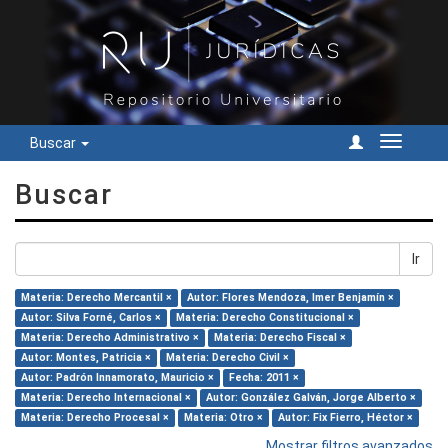
Buscar
Cambiar
navegac
Buscar
Ir
Materia: Derecho Mercantil ×
Autor: Flores Mendoza, Imer Benjamín ×
Autor: Silva Forné, Carlos ×
Materia: Derecho Constitucional ×
Materia: Derecho Administrativo ×
Materia: Derecho Fiscal ×
Autor: Montes, Patricia ×
Materia: Derecho Civil ×
Autor: Padrón Innamorato, Mauricio ×
Fecha: 2011 ×
Materia: Derecho Internacional ×
Autor: González Galván, Jorge Alberto ×
Materia: Derecho Procesal ×
Materia: Otro ×
Autor: Fix Fierro, Héctor ×
Mostrar filtros avanzados