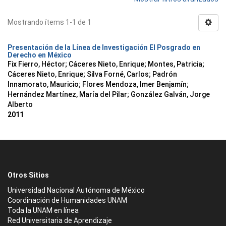
Mostrando ítems 1-1 de 1
Presentación de la Línea de Investigación El Posgrado en
Derecho en México
Fix Fierro, Héctor
;
Cáceres Nieto, Enrique
;
Montes, Patricia
;
Cáceres Nieto, Enrique
;
Silva Forné, Carlos
;
Padrón
Innamorato, Mauricio
;
Flores Mendoza, Imer Benjamín
;
Hernández Martínez, María del Pilar
;
González Galván, Jorge
Alberto
2011
Otros Sitios
Universidad Nacional Autónoma de México
Coordinación de Humanidades UNAM
Toda la UNAM en línea
Red Universitaria de Aprendizaje