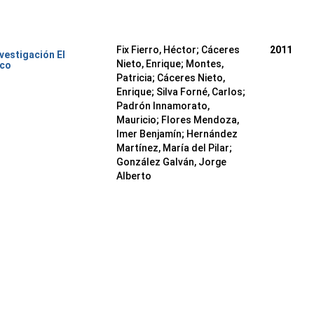
Fix Fierro, Héctor
;
Cáceres
2011
nvestigación El
Nieto, Enrique
;
Montes,
ico
Patricia
;
Cáceres Nieto,
Enrique
;
Silva Forné, Carlos
;
Padrón Innamorato,
Mauricio
;
Flores Mendoza,
Imer Benjamín
;
Hernández
Martínez, María del Pilar
;
González Galván, Jorge
Alberto