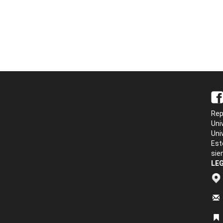
Rep
Uni
Uni
Est
sie
LEG