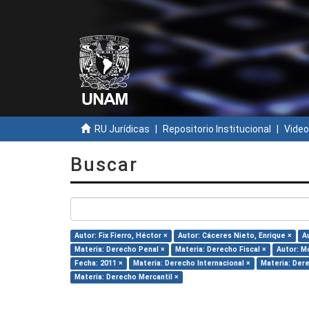
RU Jurídicas
Repositorio Institucional
Video
Buscar
Autor: Fix Fierro, Héctor ×
Autor: Cáceres Nieto, Enrique ×
A
Materia: Derecho Penal ×
Materia: Derecho Fiscal ×
Autor: Mo
Fecha: 2011 ×
Materia: Derecho Internacional ×
Materia: Dere
Materia: Derecho Mercantil ×