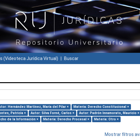
s (Videoteca Jurídica Virtual)
Buscar
utor: Hernández Martínez, María del Pilar ×
Materia: Derecho Constitucional ×
ntes, Patricia ×
Autor: Silva Forné, Carlos ×
Autor: Padrón Innamorato, Mauricio ×
cho de la Información ×
Materia: Derecho Procesal ×
Materia: Otro ×
Mostrar filtros 