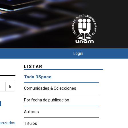
Login
LISTAR
Todo DSpace
Ir
Comunidades & Colecciones
Por fecha de publicación
Autores
avanzados
Títulos