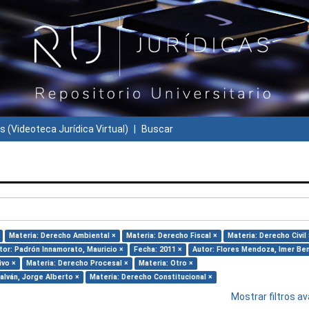
s (Videoteca Jurídica Virtual)
Buscar
Materia: Derecho Ambiental ×
Materia: Derecho Fiscal ×
Materia: Derecho Civil 
tor: Padrón Innamorato, Mauricio ×
Fecha: 2011 ×
Autor: Flores Mendoza, Imer Ben
ivo ×
Materia: Derecho Procesal ×
Materia: Otro ×
alván, Jorge Alberto ×
Materia: Derecho Constitucional ×
Mostrar filtros 