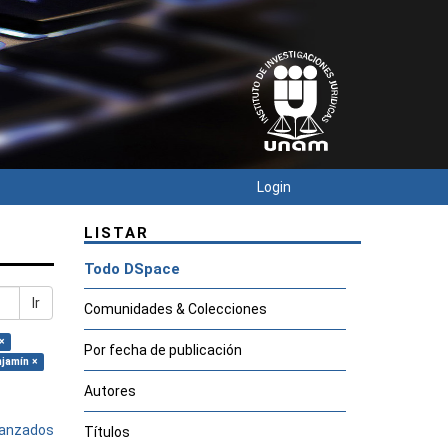
Login
LISTAR
Todo DSpace
Ir
Comunidades & Colecciones
×
Por fecha de publicación
jamín ×
Autores
avanzados
Títulos