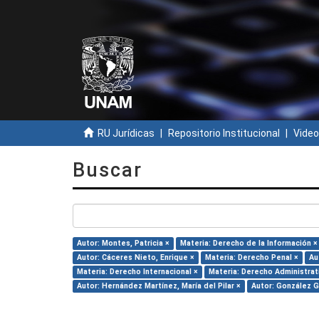
RU Jurídicas
Repositorio Institucional
Video
Buscar
Autor: Montes, Patricia ×
Materia: Derecho de la Información ×
Autor: Cáceres Nieto, Enrique ×
Materia: Derecho Penal ×
Au
Materia: Derecho Internacional ×
Materia: Derecho Administrat
Autor: Hernández Martínez, María del Pilar ×
Autor: González G