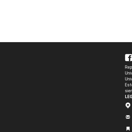
Rep
Uni
Uni
Est
sie
LEG