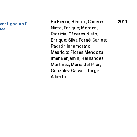
Fix Fierro, Héctor
;
Cáceres
2011
nvestigación El
Nieto, Enrique
;
Montes,
ico
Patricia
;
Cáceres Nieto,
Enrique
;
Silva Forné, Carlos
;
Padrón Innamorato,
Mauricio
;
Flores Mendoza,
Imer Benjamín
;
Hernández
Martínez, María del Pilar
;
González Galván, Jorge
Alberto