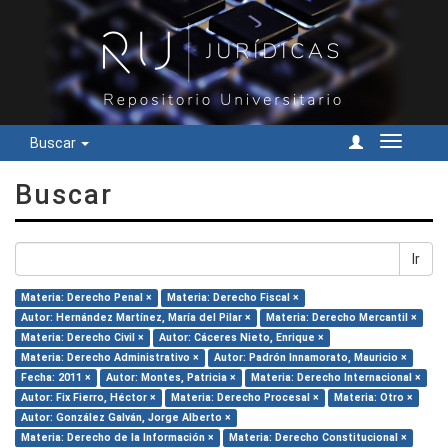
Buscar
Cambiar
navegac
Buscar
Ir
Materia: Derecho Penal ×
Materia: Derecho Fiscal ×
Autor: Hernández Martínez, María del Pilar ×
Materia: Derecho Mercantil ×
Materia: Derecho Civil ×
Autor: Cáceres Nieto, Enrique ×
Materia: Derecho Administrativo ×
Autor: Padrón Innamorato, Mauricio ×
Fecha: 2011 ×
Autor: Montes, Patricia ×
Materia: Derecho Internacional ×
Autor: Fix Fierro, Héctor ×
Materia: Derecho Procesal ×
Materia: Otro ×
Autor: González Galván, Jorge Alberto ×
Materia: Derecho de la Información ×
Materia: Derecho Constitucional ×