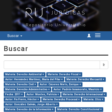
Buscar
Cambiar
navegac
Buscar
Ir
Materia: Derecho Ambiental ×
Materia: Derecho Fiscal ×
Autor: Hernández Martínez, María del Pilar ×
Materia: Derecho Mercantil ×
Materia: Derecho Civil ×
Autor: Cáceres Nieto, Enrique ×
Materia: Derecho Administrativo ×
Autor: Padrón Innamorato, Mauricio ×
Fecha: 2011 ×
Autor: Montes, Patricia ×
Materia: Derecho Internacional ×
Autor: Fix Fierro, Héctor ×
Materia: Derecho Procesal ×
Materia: Otro ×
Autor: González Galván, Jorge Alberto ×
Materia: Derecho de la Información ×
Materia: Derecho Constitucional ×