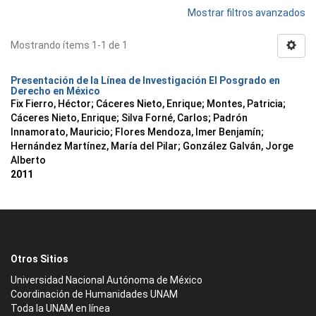
Mostrar filtros avanzados
Mostrando ítems 1-1 de 1
Presentación de la Línea de Investigación El Posgrado en
Derecho en México
Fix Fierro, Héctor
;
Cáceres Nieto, Enrique
;
Montes, Patricia
;
Cáceres Nieto, Enrique
;
Silva Forné, Carlos
;
Padrón
Innamorato, Mauricio
;
Flores Mendoza, Imer Benjamín
;
Hernández Martínez, María del Pilar
;
González Galván, Jorge
Alberto
2011
Otros Sitios
Universidad Nacional Autónoma de México
Coordinación de Humanidades UNAM
Toda la UNAM en línea