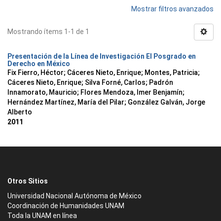
Mostrar filtros avanzados
Mostrando ítems 1-1 de 1
Presentación de la Línea de Investigación El Posgrado en
Derecho en México
Fix Fierro, Héctor
;
Cáceres Nieto, Enrique
;
Montes, Patricia
;
Cáceres Nieto, Enrique
;
Silva Forné, Carlos
;
Padrón
Innamorato, Mauricio
;
Flores Mendoza, Imer Benjamín
;
Hernández Martínez, María del Pilar
;
González Galván, Jorge
Alberto
2011
Otros Sitios
Universidad Nacional Autónoma de México
Coordinación de Humanidades UNAM
Toda la UNAM en línea