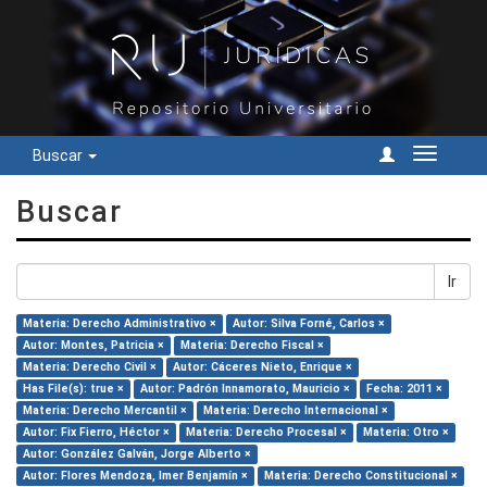
Buscar
Cambiar
navegac
Buscar
Ir
Materia: Derecho Administrativo ×
Autor: Silva Forné, Carlos ×
Autor: Montes, Patricia ×
Materia: Derecho Fiscal ×
Materia: Derecho Civil ×
Autor: Cáceres Nieto, Enrique ×
Has File(s): true ×
Autor: Padrón Innamorato, Mauricio ×
Fecha: 2011 ×
Materia: Derecho Mercantil ×
Materia: Derecho Internacional ×
Autor: Fix Fierro, Héctor ×
Materia: Derecho Procesal ×
Materia: Otro ×
Autor: González Galván, Jorge Alberto ×
Autor: Flores Mendoza, Imer Benjamín ×
Materia: Derecho Constitucional ×