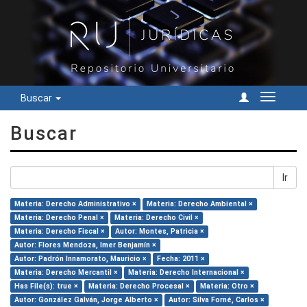
Buscar
Cambiar
navegac
Buscar
Ir
Materia: Derecho Administrativo ×
Materia: Derecho Ambiental ×
Materia: Derecho Penal ×
Materia: Derecho Civil ×
Materia: Derecho Fiscal ×
Autor: Montes, Patricia ×
Autor: Flores Mendoza, Imer Benjamín ×
Autor: Padrón Innamorato, Mauricio ×
Fecha: 2011 ×
Materia: Derecho Mercantil ×
Materia: Derecho Internacional ×
Has File(s): true ×
Materia: Derecho Procesal ×
Materia: Otro ×
Autor: González Galván, Jorge Alberto ×
Autor: Silva Forné, Carlos ×