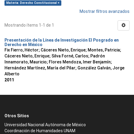
Materia: Derecho Constitucional ×
Mostrar filtros avanzados
Mostrando ítems 1-1 de 1
Presentación de la Línea de Investigación El Posgrado en
Derecho en México
Fix Fierro, Héctor
;
Cáceres Nieto, Enrique
;
Montes, Patricia
;
Cáceres Nieto, Enrique
;
Silva Forné, Carlos
;
Padrón
Innamorato, Mauricio
;
Flores Mendoza, Imer Benjamín
;
Hernández Martínez, María del Pilar
;
González Galván, Jorge
Alberto
2011
Otros Sitios
Universidad Nacional Autónoma de México
Coordinación de Humanidades UNAM